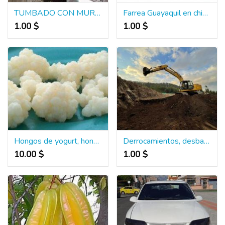
TUMBADO CON MURCIELAGOS (DESINFECCION) GUAYAS 0999283484
Farrea Guayaquil en chivas bailable discoteca
1.00 $
1.00 $
Hongos de yogurt, hongo kefir para hacer yogurt
Derrocamientos, desbanques, Excavaciones, Movimientos de tierra, Zanjas,
10.00 $
1.00 $