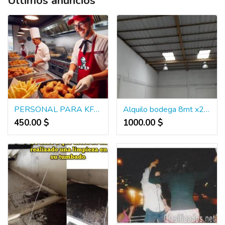
Últimos anuncios
PERSONAL PARA KFC GUAYAQUIL
Alquilo bodega 8mt x22 mt km 7 1.5 via a daule Guayaquil
450.00 $
1000.00 $