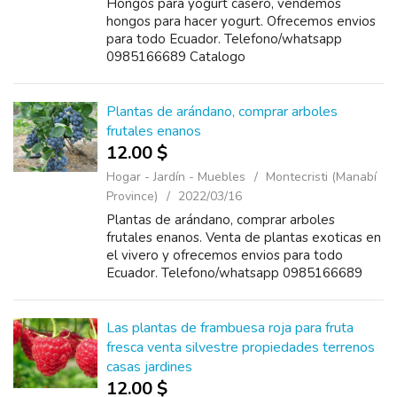
Hongos para yogurt casero, vendemos
hongos para hacer yogurt. Ofrecemos envios
para todo Ecuador. Telefono/whatsapp
0985166689 Catalogo
https://www.plantas.ec/catalogo.pdf
Plantas de arándano, comprar arboles
frutales enanos
12.00 $
Hogar - Jardín - Muebles
Montecristi (Manabí
Province)
2022/03/16
Plantas de arándano, comprar arboles
frutales enanos. Venta de plantas exoticas en
el vivero y ofrecemos envios para todo
Ecuador. Telefono/whatsapp 0985166689
Catalogo https://www.plantas.ec/catalogo.pdf
Las plantas de frambuesa roja para fruta
fresca venta silvestre propiedades terrenos
casas jardines
12.00 $