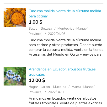
Ecuador. Telefono/whatsapp 0985166689
Catalogo https://www.plantas.ec/catalogo.p...
Curcuma molida, venta de la cúrcuma molida
para cocinar
1.00 $
Salud - Belleza
Montecristi (Manabí
Province)
2022/04/06
Curcuma molida, venta de la cúrcuma molida
para cocinar y otros productos. Donde puedo
comprar la curcuma molida. Venta en la tienda
Artesanias del Mundo en Quito y envios para
todo Ecuador. Telefono/whatsapp
0985166689
Arandanos en Ecuador, arbustos frutales
tropicales
12.00 $
Hogar - Jardín - Muebles
Manta (Manabí
Province)
2022/04/06
Arandanos en Ecuador, venta de arbustos
frutales tropicales. Venta de plantas exoticas