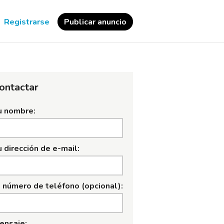
Registrarse
Publicar anuncio
ontactar
u nombre:
u dirección de e-mail:
l número de teléfono (opcional):
ensaje: