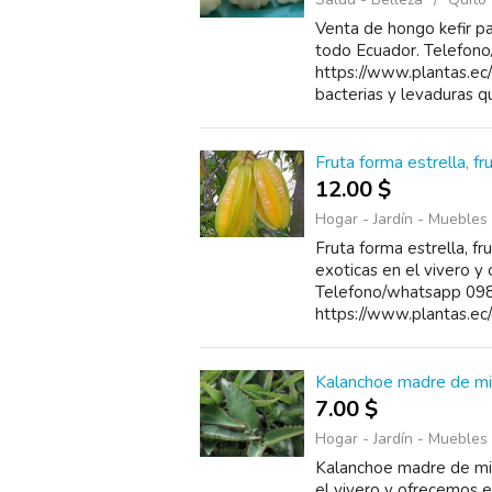
Venta de hongo kefir p
todo Ecuador. Telefo
https://www.plantas.ec/
bacterias y levaduras qu
Fruta forma estrella, fr
12.00 $
Hogar - Jardín - Muebles
Fruta forma estrella, fr
exoticas en el vivero y
Telefono/whatsapp 09
https://www.plantas.ec
Kalanchoe madre de mil
7.00 $
Hogar - Jardín - Muebles
Kalanchoe madre de mil
el vivero y ofrecemos 