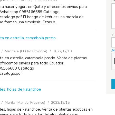
ara hacer yogurt en Quito y ofrecemos envios para
no/whatsapp 0985166689 Catalogo
catalogo.pdf El hongo de kéfir es una mezcla de
e forman una simbiosis. Estas b...
In
uta en estrella, carambola precio
A
Machala (El Oro Province)
2022/12/19
uta en estrella, carambola precio. Venta de plantas
 ofrecemos envios para todo Ecuador.
85166689 Catalogo
/catalogo.pdf
es, hojas de kalanchoe
Manta (Manabí Province)
2022/12/15
es, hojas de kalanchoe. Venta de plantas exoticas en
envios para todo Ecuador. Telefono/whatsapp