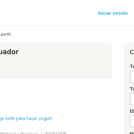
Iniciar sesión
perfil
uador
C
T
T
E
o kefir para hacer yogurt
M
(Pichincha Province)
2023/10/09